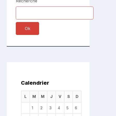
Recherche
Ok
Calendrier
L
M
M
J
V
S
D
1
2
3
4
5
6