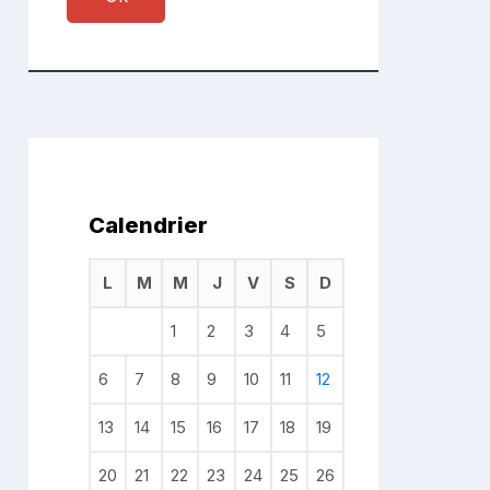
Calendrier
L
M
M
J
V
S
D
1
2
3
4
5
6
7
8
9
10
11
12
13
14
15
16
17
18
19
20
21
22
23
24
25
26