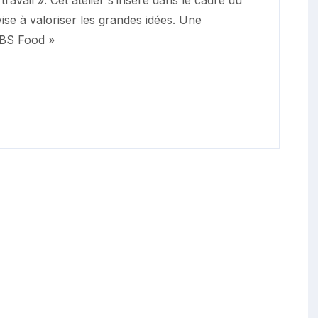
ravail ». Cet atelier s’insère dans le cadre du
se à valoriser les grandes idées. Une
 JBS Food »